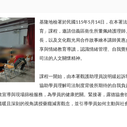
基隆地檢署於民國
115
年
5
月
14
日，在本署
育」課程，邀請信義區衛生所董佩綺護理師
長，以及文化觀光局合作故事繪本講師黃惠
享與情緒教育導讀，認識情緒管理、自我覺
司法的人文關懷精神。
課程一開始，由本署觀護助理員說明緩起訴
協助學員理解司法制度背後所期待的自我負
教宣導與現場篩檢服務，為學員的健康把關。緊接著，露德協會
溫暖且深刻的視角講授藥癮減害觀念，並引導學員如何主動與社