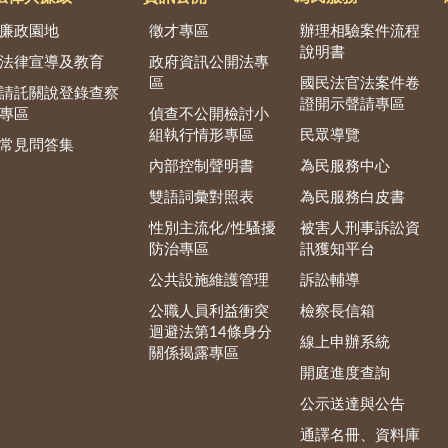
廉政園地
徵才專區
辦理相驗案件流程
說明書
法律宣導及教育
政府資訊公開法專
區
國民法官法案件卷
請託關說登錄查察
證開示聲請專區
專區
偵查不公開檢討小
組執行情形專區
民眾導覽
常見問答集
內部控制聲明書
為民服務中心
雙語詞彙對照表
為民服務白皮書
性別主流化/性騷擾
被害人刑事訴訟資
防治專區
訊獲知平台
公共設施維護管理
訴訟輔導
公職人員利益衝突
檢察長信箱
迴避法第14條身分
線上申辦系統
關係揭露專區
開庭進度查詢
公示送達與公告
通譯名冊、資料庫