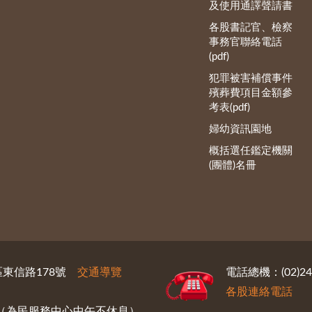
及使用通譯聲請書
各股書記官、檢察
事務官聯絡電話
(pdf)
犯罪被害補償事件
殯葬費項目金額參
考表(pdf)
婦幼資訊園地
概括選任鑑定機關
(團體)名冊
義區東信路178號
交通導覽
電話總機：(02)246
各股連絡電話
30（為民服務中心中午不休息）