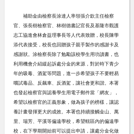
補助金由檢察長涂達人率領張介欽主任檢察
官、張長樹檢察官、林樹德書記官長及基隆市觀護
志工協進會林倉益理事長等人代表致贈，校長陳學
添代表接受，校長也回贈孩子親手製作的感謝卡及
感謝狀。涂檢察長除了勉勵該校學生用功讀書，也
利用機會介紹緩起訴處分金的來源，對於時下青少
年的吸毒、酒駕等問題，進一步希望孩子不要輕易
嚐試毒品、反飆車、反酒駕，讓社會更和諧。本署
也發起檢察官與認養學生用電子郵件當「網友」，
希望以檢察官的正義形象，做為孩子的榜樣，讓認
養計畫發揮更大的成效。本署也持續接觸金山、萬
里、瑞芳、平溪等偏遠學校，希望轄區內的偏遠學
校，在下學期開始前可以提出申請，讓處分金化做