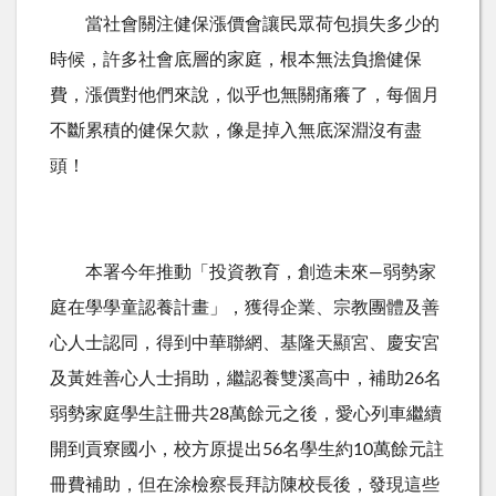
當社會關注健保漲價會讓民眾荷包損失多少的
時候，許多社會底層的家庭，根本無法負擔健保
費，漲價對他們來說，似乎也無關痛癢了，每個月
不斷累積的健保欠款，像是掉入無底深淵沒有盡
頭！
本署今年推動「投資教育，創造未來—弱勢家
庭在學學童認養計畫」，獲得企業、宗教團體及善
心人士認同，得到中華聯網、基隆天顯宮、慶安宮
及黃姓善心人士捐助，繼認養雙溪高中，補助26名
弱勢家庭學生註冊共28萬餘元之後，愛心列車繼續
開到貢寮國小，校方原提出56名學生約10萬餘元註
冊費補助，但在涂檢察長拜訪陳校長後，發現這些