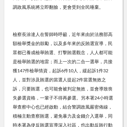
調政風系統將立即翻臉，更會受到全民唾棄。
檢察長涂達人在誓師時呼籲，近年來由於法務部高
額檢舉獎金的鼓勵，以及多年來的反賄選宣導，民
眾都已養成檢舉賄選、打擊賄選觀念，人人都可能
是檢舉賄選的地雷；而上一次的二合一選舉，共接
獲147件檢舉情資，起訴6件10人，緩起訴1件32
人，並對涉及賄選的當選人提起2件當選無效之
訴，只要賄選，也可能會被判定無效，並會導致喪
失參選資格，一輩子不得再參選。另本署24小時選
舉查察中心也已經啟動，結合警調政風嚴密佈線，
積極主動查察賄選，避免暴力及金錢介入選舉，同
時本署為使反賄選宣導深入社區，也出動反賄行動