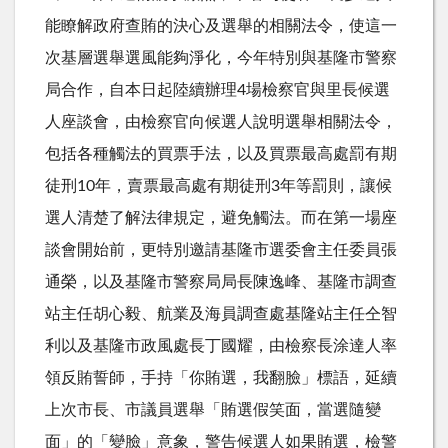
能瞭解政府查賄的決心及選舉的相關法令，使這一
次基層選舉選風能夠淨化，今年特別與基隆市警察
局合作，自本日起陸續辦理4場檢察官與里長候選
人座談會，由檢察官向候選人說明選舉相關法令，
包括各種觸法的買票手法，以及買票最高處罰有期
徒刑10年，賣票最高處有期徒刑3年等罰則，讓候
選人清楚了解法律規定，避免觸法。而在第一場座
談會開始前，更特別邀請基隆市選委會主任委員張
通榮，以及基隆市警察局局長陳逸峰、基隆市調查
站主任胡心毅、航業及海員調查處基隆站主任仝智
利以及基隆市政風處長丁國耀，由檢察長涂達人率
領反賄誓師，手持「你賄選，我翻臉」標語，延續
上次市長、市議員選舉「賄選假笑面，當選隨變
面」的「變臉」意象，警告候選人如果賄選，檢警