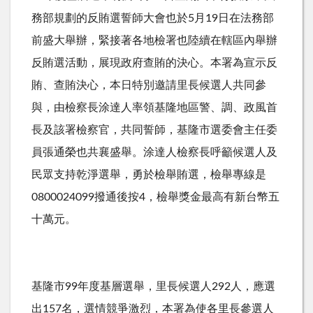
務部規劃的反賄選誓師大會也於5月19日在法務部
前盛大舉辦，緊接著各地檢署也陸續在轄區內舉辦
反賄選活動，展現政府查賄的決心。本署為宣示反
賄、查賄決心，本日特別邀請里長候選人共同參
與，由檢察長涂達人率領基隆地區警、調、政風首
長及該署檢察官，共同誓師，基隆市選委會主任委
員張通榮也共襄盛舉。涂達人檢察長呼籲候選人及
民眾支持乾淨選舉，勇於檢舉賄選，檢舉專線是
0800024099撥通後按4，檢舉獎金最高有新台幣五
十萬元。
基隆市99年度基層選舉，里長候選人292人，應選
出157名，選情競爭激烈，本署為使各里長參選人