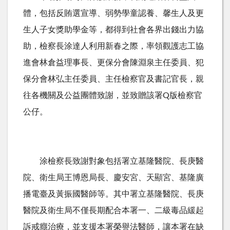
體，包括反賄選宣導、弱勢學童認養、馨生人及更
生人子女獎助學金等，都得到社會各界出錢出力協
助，檢察長涂達人利用新春之際，率領觀護志工協
進會林倉益理事長、更保分會陳淵泉主任委員、犯
保分會林弘主任委員、主任檢察官及書記官長，親
往各機關及公益團體致謝，並致贈該署Q版檢察官
公仔。
涂檢察長致謝對象包括署立基隆醫院、長庚醫
院、衛生局王博恩局長、慶安宮、天顯宮、基隆廣
播電臺及黃振國醫師等。其中署立基隆醫院、長庚
醫院及衛生局不僅長期配合本署一、二級毒品緩起
訴戒癮治療，並支援本署榮譽法醫師，讓本署在缺