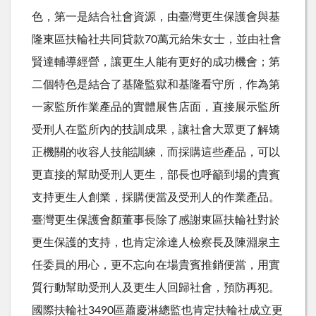
色，第一是結合社會資源，由臺灣更生保護會與基
隆東區扶輪社共同貸款70萬元給朱女士，並由社會
賢達輔導經營，讓更生人能有更好的成功機會；第
二個特色是結合了基隆監獄和基隆看守所，作為第
一家監所作業產品的實體展售店面，直接展示監所
受刑人在監所內的技訓成果，讓社會大眾更了解矯
正機關的收容人技能訓練，而採購這些產品，可以
更直接的幫助受刑人更生，部長也呼籲到場的貴賓
支持更生人創業，採購便當及受刑人的作業產品。
臺灣更生保護會顏董事長除了感謝東區扶輪社對於
更生保護的支持，也肯定涂達人檢察長及陳淵泉主
任委員的用心，更不忘向在場貴賓推銷便當，用實
質行動幫助受刑人及更生人回歸社會，預防再犯。
國際扶輪社3490區蕭慶淋總監也肯定扶輪社成立更