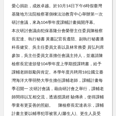
愛心捐款，成效卓越。於10月14日下午6時假臺灣
基隆地方法院檢察署側棟法治教育中心舉辦第一次
研討會議，來為104學年度課輔計畫揭開序幕。
本次研討會議由犯保基隆分會榮譽主任委員陳檢察
長宏達、執行秘書 黃書記官長遵陪、副執行秘書潘
科長健安、吳主任委員文喜以及林常務委 員弘列席
參加，吳主任委員文喜擔任會議主持人，並邀請陳
檢察長宏達頒發104學年度上學期授課聘書，給予
課輔老師鼓勵與肯定。本學年度共聘用18位國立臺
灣海洋大學弱勢大學生擔任課輔老師，課輔計畫每
季召開一 次研討會議，藉由研討會之舉行，課輔老
師間得以互相交流，透過授課經 驗傳承，使得課輔
學童有更妥善的照顧。 陳檢察長宏達表示，課輔
計畫主要以輔導犯罪被害人(馨生人)、更生人及受