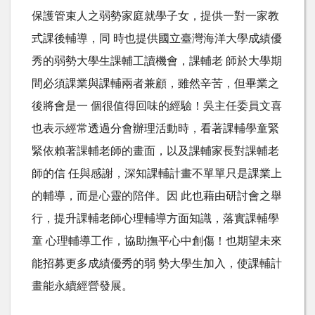
保護管束人之弱勢家庭就學子女，提供一對一家教
式課後輔導，同 時也提供國立臺灣海洋大學成績優
秀的弱勢大學生課輔工讀機會，課輔老 師於大學期
間必須課業與課輔兩者兼顧，雖然辛苦，但畢業之
後將會是一 個很值得回味的經驗！吳主任委員文喜
也表示經常透過分會辦理活動時，看著課輔學童緊
緊依賴著課輔老師的畫面，以及課輔家長對課輔老
師的信 任與感謝，深知課輔計畫不單單只是課業上
的輔導，而是心靈的陪伴。因 此也藉由研討會之舉
行，提升課輔老師心理輔導方面知識，落實課輔學
童 心理輔導工作，協助撫平心中創傷！也期望未來
能招募更多成績優秀的弱 勢大學生加入，使課輔計
畫能永續經營發展。