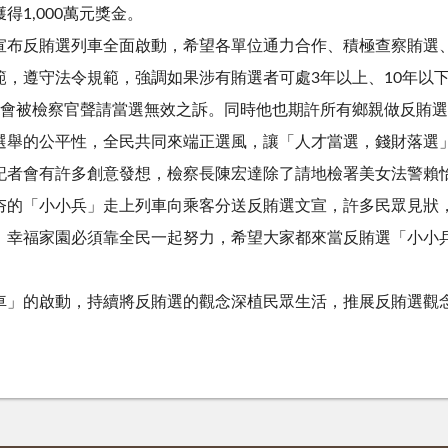
1,000萬元獎金。
布反賄選列車全面啟動，希望各單位通力合作、積極查察賄選
，遵守法令規範，強調如果涉有賄選者可處3年以上、10年以
也會被檢察官聲請當選無效之訴。同時他也期許所有鄉親做反賄
選舉的公平性，全民共同來端正選風，讓「人才當選，錢財落選
者會有許多創意發想，檢察長陳宏達除了請地檢署美女法警賴
夯的「小小兵」走上列車向乘客分送反賄選文宣，許多民眾見狀
、幸福家園必須靠全民一起努力，希望大家都來當反賄選「小小
」的啟動，持續將反賄選的觀念深植民眾生活，推展反賄選觀