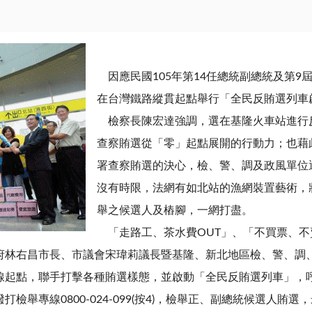
因應民國105年第14任總統副總統及第9屆
在台灣鐵路縱貫起點舉行「全民反賄選列車
檢察長陳宏達強調，選在基隆火車站進行
查察賄選從「零」起點展開的行動力；也藉
署查察賄選的決心，檢、警、調及政風單位
沒有時限，法網有如北站的漁網裝置藝術，
舉之候選人及樁腳，一網打盡。
「走路工、茶水費OUT」、「不買票、不
府林右昌市長、市議會宋瑋莉議長暨基隆、新北地區檢、警、調
線起點，聯手打擊各種賄選樣態，並啟動「全民反賄選列車」，
舉專線0800-024-099(按4)，檢舉正、副總統候選人賄選