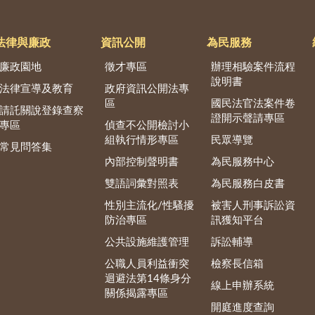
法律與廉政
資訊公開
為民服務
廉政園地
徵才專區
辦理相驗案件流程
說明書
法律宣導及教育
政府資訊公開法專
區
國民法官法案件卷
請託關說登錄查察
證開示聲請專區
專區
偵查不公開檢討小
組執行情形專區
民眾導覽
常見問答集
內部控制聲明書
為民服務中心
雙語詞彙對照表
為民服務白皮書
性別主流化/性騷擾
被害人刑事訴訟資
防治專區
訊獲知平台
公共設施維護管理
訴訟輔導
公職人員利益衝突
檢察長信箱
迴避法第14條身分
線上申辦系統
關係揭露專區
開庭進度查詢