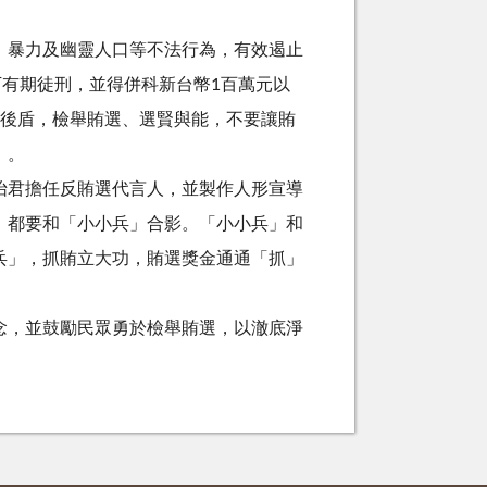
、暴力及幽靈人口等不法行為，有效遏止
下有期徒刑，並得併科新台幣1百萬元以
選後盾，檢舉賄選、選賢與能，不要讓賄
」。
怡君擔任反賄選代言人，並製作人形宣導
，都要和「小小兵」合影。「小小兵」和
兵」，抓賄立大功，賄選獎金通通「抓」
念，並鼓勵民眾勇於檢舉賄選，以澈底淨