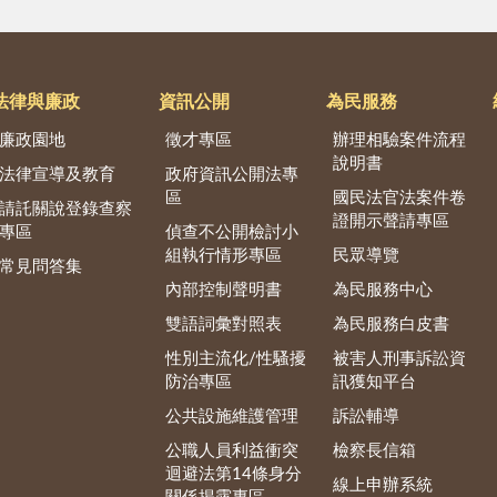
法律與廉政
資訊公開
為民服務
廉政園地
徵才專區
辦理相驗案件流程
說明書
法律宣導及教育
政府資訊公開法專
區
國民法官法案件卷
請託關說登錄查察
證開示聲請專區
專區
偵查不公開檢討小
組執行情形專區
民眾導覽
常見問答集
內部控制聲明書
為民服務中心
雙語詞彙對照表
為民服務白皮書
性別主流化/性騷擾
被害人刑事訴訟資
防治專區
訊獲知平台
公共設施維護管理
訴訟輔導
公職人員利益衝突
檢察長信箱
迴避法第14條身分
線上申辦系統