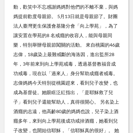
動，歡笑中不忘感謝媽媽對他們的不離不棄，與媽
媽提前歡度母親節。 5月13日就是母親節了。財團
法人臺灣更生保護會基隆分會「向上學苑」，為了
讓安置在學苑的8 名戒癮的收容人，能與母親同
樂，特別舉辦母親節闖關的活動。 來自桃園的46歲
志偉，18歲染上最難戒斷的海洛因，進出監所28
年，3年前來到向上學苑戒毒，透過基督教福音成
功戒毒，現在以「過來人」身分幫助成癮者戒毒。
志偉媽媽今天特別從桃園趕來，看到兒子改變，也
成為基督徒。她眼眶泛紅指出，「是耶穌救了兒
子」看到兒子還能幫助人，真得很開心。 另名染上
酒癮的志遠，他高齡80歲的媽媽也說，兒子染上酒
癮多年，來到向上學苑後成功戒掉酒癮，她看到兒
子改變，也開始信耶穌，「信耶穌真的很好」。 她