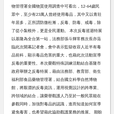
物管理署全國物質使用調查中可看出，12-64歲民
眾中，至少有23萬人曾經使用毒品，其中又以青壯
年居多，正所謂防微杜漸，反毒、防毒、戒毒，除
了從小紮根外，更是全民運動。 本次反毒巡迴特展
以基隆為全台第一站，法務部張斗輝常務次長亦蒞
臨此次開幕記者會，會中表示監獄收容人近半有毒
品前科，顯示毒品危害的重大，也藉此次活動宣導
反毒的重要性。本次榮觀特殊訓練活動結合基隆市
政府舉辦之反毒特展，藉由法務部、教育部、衛生
福利部食品藥物管理署，結合國立科學自然博物
館，將艱澀的反毒資訊，運用視覺設計的跨專業、
跨領域的結合，讓榮譽觀護人乃至於一般民眾能在
參觀同時，加強對毒品的認識，進而知道如何宣導
避免毒害，也希望藉此協助觀護業務的推展。 期盼