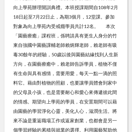
向上學苑辦理開訓典禮。本班授課期間自108年2月
18日起至7月22日止，為期3個月，12堂課。參加
對象為向上學苑內受戒癮學員共計12名。 本次
「園藝療癒」課程班，係聘請具有更生人身分的竹
東自強國中園藝課輔老師賴炳輝老師，賴老師有吸
毒30餘年的經驗，50歲以後與園藝結緣找到人生新
方向，在園藝療癒中，賴老師告訴學員，植物不僅
有生命與具有感情，需要用愛，每天一點一滴的照
料它。藉由對植物的照顧，也要讓學員體會到家中
的父母及小孩，也是需要耐心和愛心來傳遞彼此間
的情感。期望向上學苑的學員，在安置期間可以藉
由園藝的學習淨化心靈，美化人心，滋潤生活。將
來不論是重返職場工作或返家創業，也都會是另一
個學習經驗的累積與就業的選擇。利用園藝幫助他