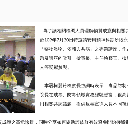
為了讓相關檢調人員理解物質成癮與相關
於
109
年
7
月
30
日特邀請安興精神科診所段
「藥物濫物、依賴與共病」之專題講座，作
題及講座的吸引，檢察長、主任檢察官、檢
人等踴躍參與。
本署柯麗鈴檢察長致詞時表示，毒品防制
院長在戒毒、防毒領域實務經驗豐富，很高
用相關共病議題，提供反毒宣導人員不同視
成癮之高危險群，同時分享如何協助該族群有效避免開始接觸