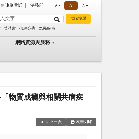
緊急連絡電話
法務部
Ａ-
Ａ
Ａ+
書
聲請書
偵結公告
為民服務
網路資源與服務
-「物質成癮與相關共病疾
回上一頁
友善列印