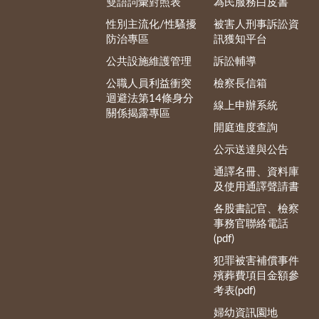
雙語詞彙對照表
為民服務白皮書
性別主流化/性騷擾
被害人刑事訴訟資
防治專區
訊獲知平台
公共設施維護管理
訴訟輔導
公職人員利益衝突
檢察長信箱
迴避法第14條身分
線上申辦系統
關係揭露專區
開庭進度查詢
公示送達與公告
通譯名冊、資料庫
及使用通譯聲請書
各股書記官、檢察
事務官聯絡電話
(pdf)
犯罪被害補償事件
殯葬費項目金額參
考表(pdf)
婦幼資訊園地