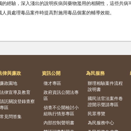
觸的經驗，深入淺出的說明疾病與藥物濫用的相關性，這些共病
域人員處理毒品案件時提高對施用毒品個案的輔導效能。
法律與廉政
資訊公開
為民服務
廉政園地
徵才專區
辦理相驗案件流程
說明書
法律宣導及教育
政府資訊公開法專
區
國民法官法案件卷
請託關說登錄查察
證開示聲請專區
專區
偵查不公開檢討小
組執行情形專區
民眾導覽
常見問答集
內部控制聲明書
為民服務中心