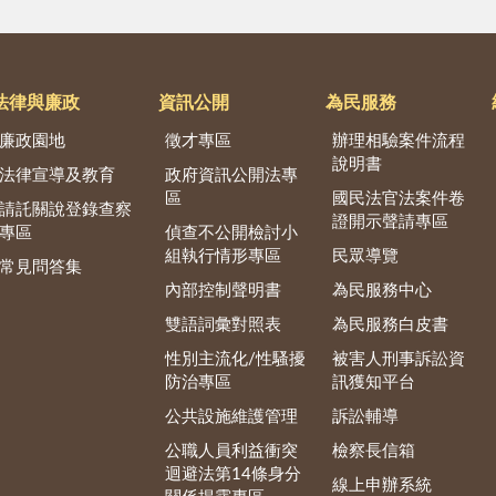
法律與廉政
資訊公開
為民服務
廉政園地
徵才專區
辦理相驗案件流程
說明書
法律宣導及教育
政府資訊公開法專
區
國民法官法案件卷
請託關說登錄查察
證開示聲請專區
專區
偵查不公開檢討小
組執行情形專區
民眾導覽
常見問答集
內部控制聲明書
為民服務中心
雙語詞彙對照表
為民服務白皮書
性別主流化/性騷擾
被害人刑事訴訟資
防治專區
訊獲知平台
公共設施維護管理
訴訟輔導
公職人員利益衝突
檢察長信箱
迴避法第14條身分
線上申辦系統