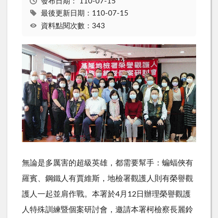
發布日期：
110-07-15
最後更新日期：110-07-15
資料點閱次數：343
無論是多厲害的超級英雄，都需要幫手：蝙蝠俠有
羅賓、鋼鐵人有賈維斯，地檢署觀護人則有榮譽觀
護人一起並肩作戰。本署於
4
月
12
日辦理榮譽觀護
人特殊訓練暨個案研討會，邀請本署柯檢察長麗鈴