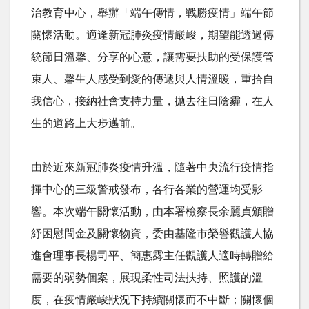
治教育中心，舉辦「端午傳情，戰勝疫情」端午節
關懷活動。適逢新冠肺炎疫情嚴峻，期望能透過傳
統節日溫馨、分享的心意，讓需要扶助的受保護管
束人、馨生人感受到愛的傳遞與人情溫暖，重拾自
我信心，接納社會支持力量，拋去往日陰霾，在人
生的道路上大步邁前。
由於近來新冠肺炎疫情升溫，隨著中央流行疫情指
揮中心的三級警戒發布，各行各業的營運均受影
響。本次端午關懷活動，由本署檢察長余麗貞頒贈
紓困慰問金及關懷物資，委由基隆市榮譽觀護人協
進會理事長楊司平、簡惠霠主任觀護人適時轉贈給
需要的弱勢個案，展現柔性司法扶持、照護的溫
度，在疫情嚴峻狀況下持續關懷而不中斷；關懷個