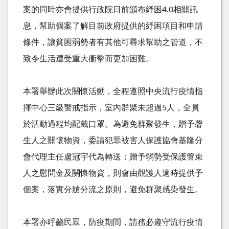
案的同時亦會提供行政院日前頒布紓困
4.0
相關訊
息，幫助個案了解目前政府提供的紓困項目和申請
條件，讓貧困弱勢者有其他可尋求幫助之管道，不
致令生活遭受重大衝擊而更加困難。
本署舉辦此次關懷活動，全程遵照中央流行疫情指
揮中心三級警戒指示，室內群聚未超過
5
人，全員
於活動過程均配戴口罩。為避免群聚發生，贈予馨
生人之關懷物資，委請犯罪被害人保護協會基隆分
會代理主任盧冠宇代為轉送；贈予弱勢受保護管束
人之慰問金及關懷物資，則會由觀護人適時提供予
個案，落實分艙分流之原則，避免群聚感染發生。
本署亦呼籲民眾，防疫期間，請務必遵守流行疫情