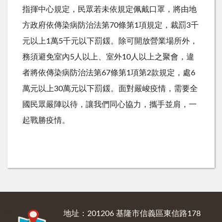
指揮中心規定，民眾若未依規定佩戴口罩，將由地
方政府依傳染病防治法第
70
條第
1
項規定，裁罰
3
千
元以上
1
萬
5
千元以下罰鍰。除可開放營業場所外，
務須避免室內
5
人以上、室外
10
人以上之聚會，違
者將依傳染病防治法第
67
條第
1
項第
2
款規定，處
6
萬元以上
30
萬元以下罰鍰。面對嚴峻疫情，需要全
國民眾嚴陣以待，讓我們同心協力，攜手並肩，一
起戰勝疫情。
:::
地址：201206 基隆市信義區東信路178