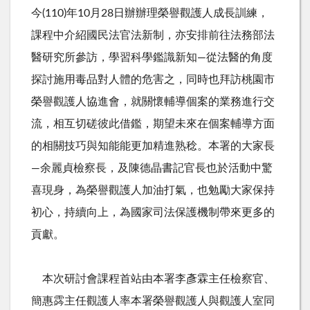
今
(110)
年
10
月
28
日辦辦理榮譽觀護人成長訓練，
課程中介紹國民法官法新制，亦安排前往法務部法
醫研究所參訪，學習科學鑑識新知—從法醫的角度
探討施用毒品對人體的危害之，同時也拜訪桃園市
榮譽觀護人協進會，就關懷輔導個案的業務進行交
流，相互切磋彼此借鑑，期望未來在個案輔導方面
的相關技巧與知能能更加精進熟稔。本署的大家長
—余麗貞檢察長，及陳德晶書記官長也於活動中驚
喜現身，為榮譽觀護人加油打氣，也勉勵大家保持
初心，持續向上，為國家司法保護機制帶來更多的
貢獻。
本次研討會課程首站由本署李彥霖主任檢察官、
簡惠霠主任觀護人率本署榮譽觀護人與觀護人室同