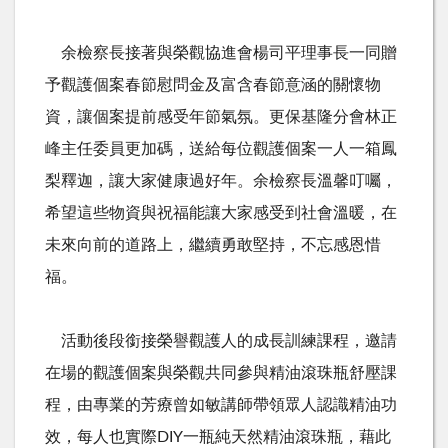
余檢察長接著與榮觀協進會楊司平理事長一同贈
予觀護個案春節慰問金及富含春節意涵的關懷物
資，讓個案提前感受年節氣氛。更保基隆分會林正
峰主任委員更加碼，送給每位觀護個案一人一箱鳳
梨釋迦，讓大家健康過好年。余檢察長溫馨叮囑，
希望這些物資與祝福能讓大家感受到社會溫暖，在
未來向前的道路上，繼續勇敢堅持，不忘感恩惜
福。
活動後段銜接榮譽觀護人的成長訓練課程，邀請
在場的觀護個案與榮觀共同參與精油滾珠瓶舒壓課
程，由專業的芳療曾如敏講師帶領眾人認識精油功
效，每人也實際
DIY
一瓶純天然精油滾珠瓶，藉此