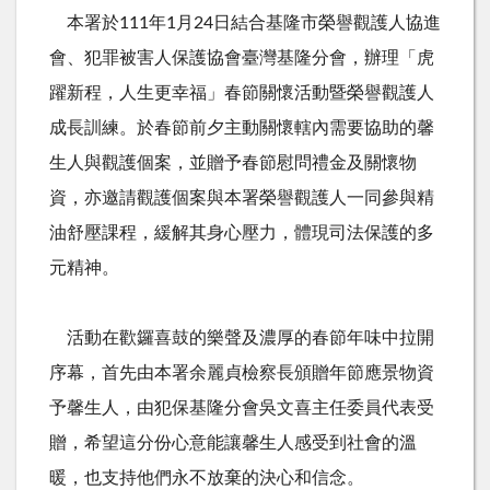
本署於
111
年
1
月
24
日結合基隆市榮譽觀護人協進
會、犯罪被害人保護協會臺灣基隆分會，辦理「虎
躍新程，人生更幸福」春節關懷活動暨榮譽觀護人
成長訓練。於春節前夕主動關懷轄內需要協助的馨
生人與觀護個案，並贈予春節慰問禮金及關懷物
資，亦邀請觀護個案與本署榮譽觀護人一同參與精
油舒壓課程，緩解其身心壓力，體現司法保護的多
元精神。
活動在歡鑼喜鼓的樂聲及濃厚的春節年味中拉開
序幕，首先由本署余麗貞檢察長頒贈年節應景物資
予馨生人，由犯保基隆分會吳文喜主任委員代表受
贈，希望這分份心意能讓馨生人感受到社會的溫
暖，也支持他們永不放棄的決心和信念。