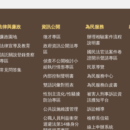
法律與廉政
資訊公開
為民服務
廉政園地
徵才專區
辦理相驗案件流程
說明書
法律宣導及教育
政府資訊公開法專
區
國民法官法案件卷
請託關說登錄查察
證開示聲請專區
專區
偵查不公開檢討小
組執行情形專區
民眾導覽
常見問答集
內部控制聲明書
為民服務中心
雙語詞彙對照表
為民服務白皮書
性別主流化/性騷擾
被害人刑事訴訟資
防治專區
訊獲知平台
公共設施維護管理
訴訟輔導
公職人員利益衝突
檢察長信箱
迴避法第14條身分
線上申辦系統