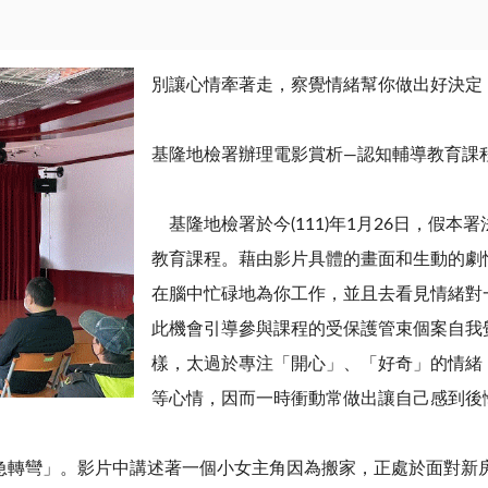
別讓心情牽著走，察覺情緒幫你做出好決定
基隆地檢署辦理電影賞析—認知輔導教育課
基隆地檢署於今
(111)
年
1
月
26
日，假本署
教育課程。藉由影片具體的畫面和生動的劇
在腦中忙碌地為你工作，並且去看見情緒對
此機會引導參與課程的受保護管束個案自我
樣，太過於專注「開心」、「好奇」的情緒
等心情，因而一時衝動常做出讓自己感到後
急轉彎」。影片中講述著一個小女主角因為搬家，正處於面對新