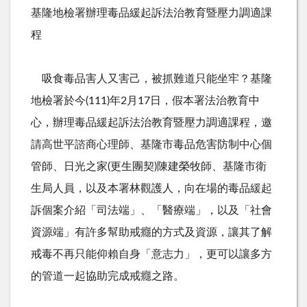
基隆地檢署辦理毒品緩起訴法治教育暨壓力調適課
程
吸食毒品害人又害己，被抓難道只能坐牢？基隆
地檢署於今
(111)
年
2
月
17
日，假本署法治教育中
心，辦理毒品緩起訴法治教育暨壓力調適課程，邀
請高世平諮商心理師、基隆市毒品危害防制中心個
管師、日光之家
(
更生團契
)
陳建榮牧師、基隆市衛
生局人員，以及本署林觀護人，向在場的毒品緩起
訴個案介紹「司法端」、「醫療端」，以及「社會
資源端」有許多幫助戒癮的方式及資源，讓其了解
戒毒不再只能仰賴自身「意志力」，更可以讓多方
的管道一起協助完成戒癮之路。