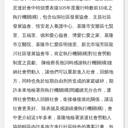
宏達於會中特頒獎表揚105年度履行時數前10名之
執行機關(構)，包含仙洞社區發展協會、文昌社區
發展協會、恆安老人養護中心、基隆市安樂區七賢
里、五福里、德和愛心協會、博愛仁愛之家、基隆
市立醫院、基隆市仁愛區明德里、新北市瑞芳區龍
川社區發展協會等，肯定執行機關(構)對社會勞動
制度之貢獻。 陳檢察長致詞時感謝執行機關(構)接
納社會勞動人，讓他們可以重新進入社會，回饋地
方，同時也免於短期自由刑所造成的家庭破碎，期
許未來地檢署與執行機關(構)間繼續充分合作，運
用社會勞動人回饋社會，銜接修復彼此關係，讓這
社會更美好。 除表揚及感謝績優執行機關(構)，會
中更介紹這1年多來，基隆地檢署派遣社會勞動人
協助轄區內許多地方進行社區特色的專案計畫，包