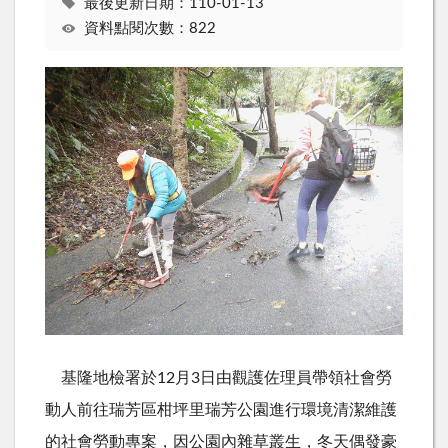
最後更新日期：110-01-13
資料點閱次數：822
基隆地檢署於
12
月
3
日由觀護佐理員帶領社會勞
動人前往瑞芳區柑坪里瑞芳公園進行環境清潔維護
的社會勞動專案，因公園內雜草叢生，冬天偶發豪