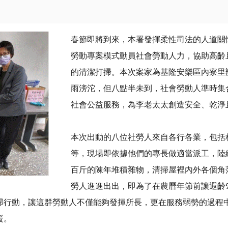
春節即將到來，本署發揮柔性司法的人道關懷精
勞動專案模式動員社會勞動人力，協助高齡
的清潔打掃。本次案家為基隆安樂區內寮里
雨滂沱，但八點半未到，社會勞動人準時集
社會公益服務，為李老太太創造安全、乾淨
本次出動的八位社勞人來自各行各業，包括
等，現場即依據他們的專長做適當派工，陸
百斤的陳年堆積雜物，清掃屋裡內外各個角
勞人進進出出，即為了在農曆年節前讓遐齡
掃行動，讓這群勞動人不僅能夠發揮所長，更在服務弱勢的過程
暖。