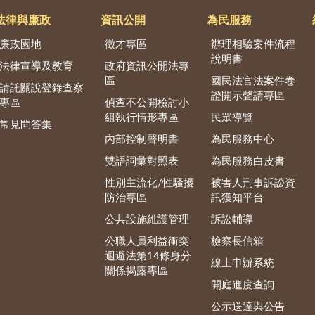
法律與廉政
資訊公開
為民服務
廉政園地
徵才專區
辦理相驗案件流程
說明書
法律宣導及教育
政府資訊公開法專
區
國民法官法案件卷
請託關說登錄查察
證開示聲請專區
專區
偵查不公開檢討小
組執行情形專區
民眾導覽
常見問答集
內部控制聲明書
為民服務中心
雙語詞彙對照表
為民服務白皮書
性別主流化/性騷擾
被害人刑事訴訟資
防治專區
訊獲知平台
公共設施維護管理
訴訟輔導
公職人員利益衝突
檢察長信箱
迴避法第14條身分
線上申辦系統
關係揭露專區
開庭進度查詢
公示送達與公告