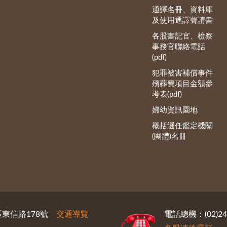
通譯名冊、資料庫
及使用通譯聲請書
各股書記官、檢察
事務官聯絡電話
(pdf)
犯罪被害補償事件
殯葬費項目金額參
考表(pdf)
婦幼資訊園地
概括選任鑑定機關
(團體)名冊
義區東信路178號
交通導覽
電話總機：(02)246