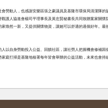
社會勞動人，也感謝安樂區張之豪議員及基隆市環保局清潔隊的
譽觀護人協進會楊司平理事長及黃忠賢秘書長共同致贈案家關懷
的家煥然一新，又提供關懷物資，讓她可以舒適的過個好年。最
的人以自身勞動投入公益、回饋社區，讓社勞人把握機會修補因
勢家庭打掃是基隆地檢署每年皆會舉辦的公益活動，未來也會持