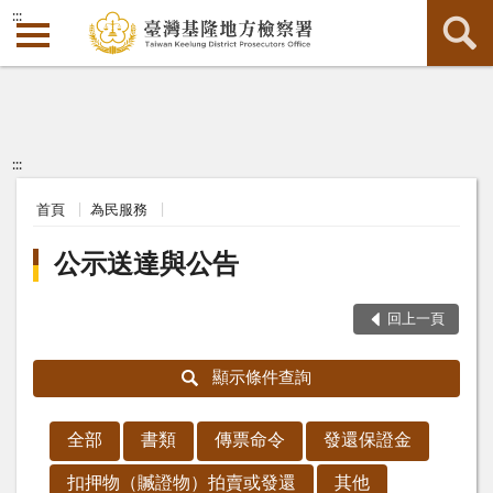
:::
:::
首頁
為民服務
公示送達與公告
回上一頁
顯示條件查詢
全部
書類
傳票命令
發還保證金
扣押物（贓證物）拍賣或發還
其他