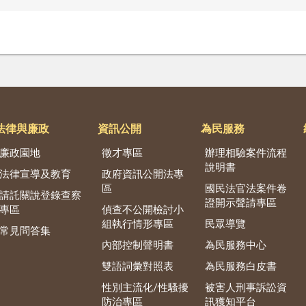
法律與廉政
資訊公開
為民服務
廉政園地
徵才專區
辦理相驗案件流程
說明書
法律宣導及教育
政府資訊公開法專
區
國民法官法案件卷
請託關說登錄查察
證開示聲請專區
專區
偵查不公開檢討小
組執行情形專區
民眾導覽
常見問答集
內部控制聲明書
為民服務中心
雙語詞彙對照表
為民服務白皮書
性別主流化/性騷擾
被害人刑事訴訟資
防治專區
訊獲知平台