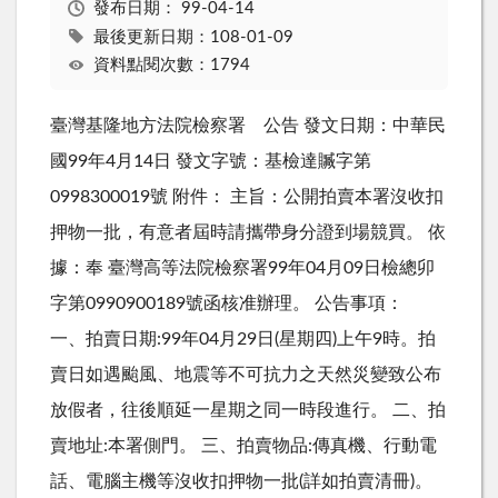
發布日期：
99-04-14
最後更新日期：108-01-09
資料點閱次數：1794
臺灣基隆地方法院檢察署 公告 發文日期：中華民
國99年4月14日 發文字號：基檢達贓字第
0998300019號 附件： 主旨：公開拍賣本署沒收扣
押物一批，有意者屆時請攜帶身分證到場競買。 依
據：奉 臺灣高等法院檢察署99年04月09日檢總卯
字第0990900189號函核准辦理。 公告事項：
一、拍賣日期:99年04月29日(星期四)上午9時。拍
賣日如遇颱風、地震等不可抗力之天然災變致公布
放假者，往後順延一星期之同一時段進行。 二、拍
賣地址:本署側門。 三、拍賣物品:傳真機、行動電
話、電腦主機等沒收扣押物一批(詳如拍賣清冊)。