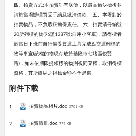
四、拍賣方式:本拍賣訂有底價，以最高價決標後並
請於當場辦理買受手續及繳清價款。 五、本署對於
拍賣物品，不負瑕疵擔保責任。 六、拍賣清冊編號
20所列標的物(96證1387號:自用小客車)，請得標者
於當日下班前自行備妥貨運工具完成點交運離標的
物等事宜(該標的物現存放於基隆市七堵區俊賢
路)，如未依期限提領標的物則視同棄權，取消得標
資格，其所繳納之得標金額不予退還。
附件下載
拍賣物品相片.doc
3701 KB
拍賣清冊.doc
779 KB