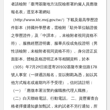
者請檢附「臺灣基隆地方法院檢察署約僱人員應徵
報名表」逕至本署網站
（http://www.klc.moj.gov.tw/）下載及最高學歷證
件影本（持國外學歷者，需檢附「駐外單位驗證後
之學歷證件」及「中譯本」，未檢附者視同資格不
符）、服務經歷證明書、服畢兵役或免役證明（男
性須檢附，未檢附者視同資格不符）、身分證正反
面影本、體檢及格證明正本等相關資料，於本
（105）年7月29日前逕寄20102基隆巿東信路178
號人事室（一律通訊報名，並以郵戳為憑，如以其
他方式報名或逾期均不予受理），信封請註明：
（一）「應徵本署法警約僱職務代理人職務」
（二）白天聯絡電話、行動電話。 二、資歷審查合
格者擇優通知參加甄試，未約試者不另行通知，所