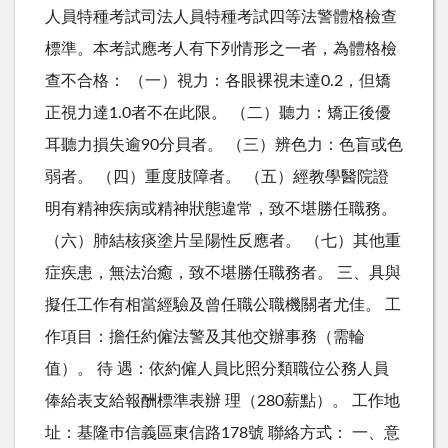
人員特種考試司法人員特種考試四等法警體格檢查
標準。本考試應考人有下列情形之一者，為體格檢
查不合格： （一）視力：各眼裸視未達0.2，但矯
正視力達1.0者不在此限。 （二）聽力：矯正後優
耳聽力損失逾90分貝者。 （三）辨色力：色盲或色
弱者。 （四）重度肢障者。 （五）經教學醫院證
明有精神疾病或精神狀態違常，致不堪勝任職務。
（六）肺結核痰塗片呈陽性反應者。 （七）其他重
症疾患，無法治癒，致不堪勝任職務者。 三、具與
擬任工作有相當經驗及曾任職公職機關者尤佳。 工
作項目：擔任約僱法警及其他交辦事務（需輪
值）。 待 遇：依約僱人員比照分類職位公務人員
俸給表支給報酬標準表辦 理（280薪點）。 工作地
址：基隆巿信義區東信路178號 聯絡方式： 一、意