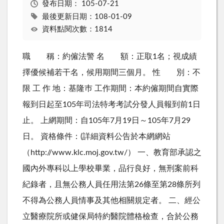
發布日期：
105-07-21
最後更新日期：108-01-09
資料點閱次數：1814
職 稱：約僱法警 名 額：正取1名；視成績
擇優候補若干名，候用期間三個月。 性 別：不
限 工 作 地：基隆巿 工作期間：本約僱期間自實際
報到日起至105年司法特考考試分發人員報到前1日
止。 上網期間：自105年7月19日～105年7月29
日。 資格條件：(詳細資料公告於本網網站
（http://www.klc.moj.gov.tw/） 一、教育部承認之
國內外專科以上學校畢業，品行良好，無刑案前科
紀錄者，且無公務人員任用法第26條至第28條所列
不得為公務人員情事及其他相關規定者。 二、經公
立醫療院所或健保局特約醫院體格檢查，合於公務