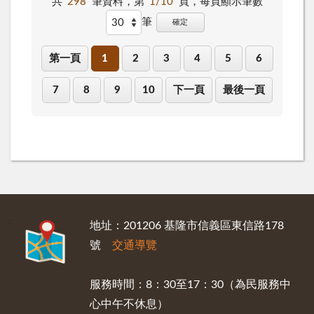
共
298
筆資料，第
1/10
頁，
每頁顯示筆數
筆
確定
第一頁
1
2
3
4
5
6
7
8
9
10
下一頁
最後一頁
:::
地址：201206 基隆市信義區東信路178
號
交通導覽
服務時間：8：30至17：30（為民服務中
心中午不休息）