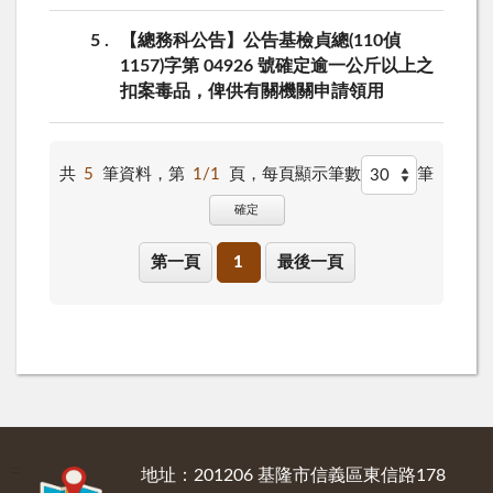
5
【總務科公告】公告基檢貞總(110偵
1157)字第 04926 號確定逾一公斤以上之
扣案毒品，俾供有關機關申請領用
共
5
筆資料，第
1/1
頁，
每頁顯示筆數
筆
確定
第一頁
1
最後一頁
:::
地址：201206 基隆市信義區東信路178