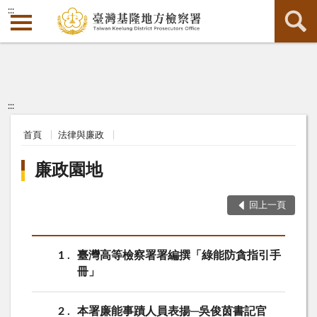
:::
:::
首頁
法律與廉政
廉政園地
回上一頁
1
臺灣高等檢察署署編撰「綠能防貪指引手
冊」
2
本署廉能事蹟人員表揚─吳俊茵書記官