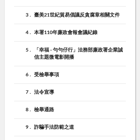
3
臺美21世紀貿易倡議反貪腐章相關文件
4
本署110年廉政會報會議紀錄
5
「幸福 · 勻勻仔行」法務部廉政署企業誠
信主題微電影開播
6
受檢舉事項
7
法令宣導
8
檢舉通路
9
詐騙手法防範之道