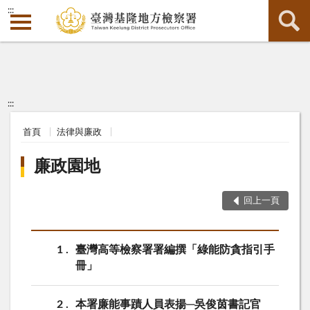
:::
:::
首頁
法律與廉政
廉政園地
回上一頁
1
臺灣高等檢察署署編撰「綠能防貪指引手
冊」
2
本署廉能事蹟人員表揚─吳俊茵書記官