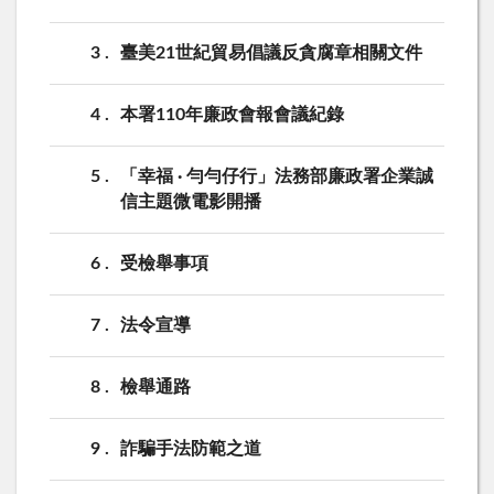
3
臺美21世紀貿易倡議反貪腐章相關文件
4
本署110年廉政會報會議紀錄
5
「幸福 · 勻勻仔行」法務部廉政署企業誠
信主題微電影開播
6
受檢舉事項
7
法令宣導
8
檢舉通路
9
詐騙手法防範之道