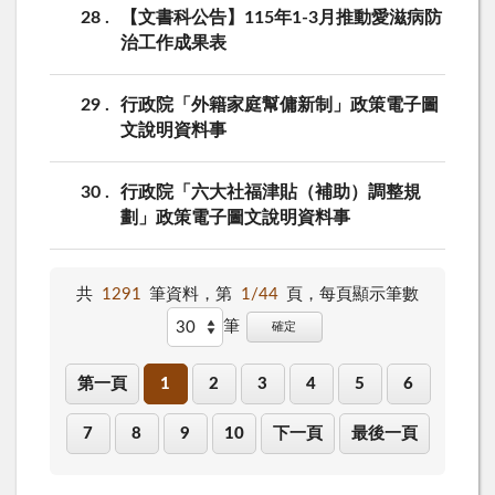
28
【文書科公告】115年1-3月推動愛滋病防
治工作成果表
29
行政院「外籍家庭幫傭新制」政策電子圖
文說明資料事
30
行政院「六大社福津貼（補助）調整規
劃」政策電子圖文說明資料事
共
1291
筆資料，第
1/44
頁，
每頁顯示筆數
筆
確定
第一頁
1
2
3
4
5
6
7
8
9
10
下一頁
最後一頁