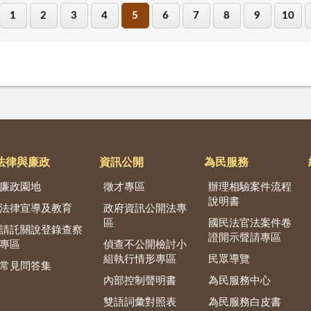
1
2
3
4
5
6
7
8
9
10
法律與廉政
資訊公開
為民服務
廉政園地
徵才專區
辦理相驗案件流程
說明書
法律宣導及教育
政府資訊公開法專
區
國民法官法案件卷
請託關說登錄查察
證開示聲請專區
專區
偵查不公開檢討小
組執行情形專區
民眾導覽
常見問答集
內部控制聲明書
為民服務中心
雙語詞彙對照表
為民服務白皮書