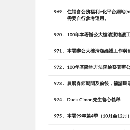
969
住福會公務福利e化平台網站(htt
需要自行參考運用。
970
100年本署辦公大樓清潔維護
971
本署辦公大樓清潔維護工作勞
972
100年基隆地方法院檢察署辦
973
農曆春節期間及前後，籲請民
974
Duck Cimon先生善心義舉
975
本署99年第4季（10月至12