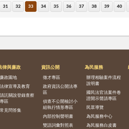
31
32
33
34
35
36
37
38
39
40
法律與廉政
資訊公開
為民服務
廉政園地
徵才專區
辦理相驗案件流程
說明書
法律宣導及教育
政府資訊公開法專
區
國民法官法案件卷
請託關說登錄查察
證開示聲請專區
專區
偵查不公開檢討小
組執行情形專區
民眾導覽
常見問答集
內部控制聲明書
為民服務中心
雙語詞彙對照表
為民服務白皮書