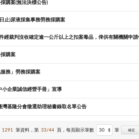
採購案(無法決標公告)
月31日止)尿液採集事務勞務採購案
品案件經裁判沒收確定逾一公斤以上之扣案毒品，俾供有關機關申請
外採購案
點服務」勞務採購案
中小企業誠信經營手冊」宣導
臺灣基隆分會徵選助理秘書錄取名單公告
1291
筆資料，第
33/44
頁，
每頁顯示筆數
筆
確定