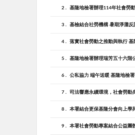
2
基隆地檢署辦理114年社會勞
3
基檢結合社勞機構 暑期淨灘反
4
落實社會勞動之推動與執行 基
5
基隆地檢署辦理瑞芳五十六階
6
公私協力 端午送暖 基隆地檢
7
司法響應永續環境，社會勞動
8
本署結合更保基隆分會向上學
9
本署社會勞動專案結合公益團