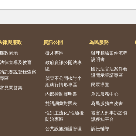
法律與廉政
資訊公開
為民服務
廉政園地
徵才專區
辦理相驗案件流程
說明書
法律宣導及教育
政府資訊公開法專
區
國民法官法案件卷
請託關說登錄查察
證開示聲請專區
專區
偵查不公開檢討小
組執行情形專區
民眾導覽
常見問答集
內部控制聲明書
為民服務中心
雙語詞彙對照表
為民服務白皮書
性別主流化/性騷擾
被害人刑事訴訟資
防治專區
訊獲知平台
公共設施維護管理
訴訟輔導