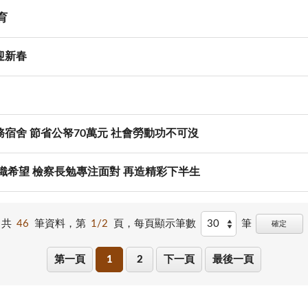
育
迎新春
宿舍 節省公帑70萬元 社會勞動功不可沒
織希望 檢察長勉專注面對 再造精彩下半生
共
46
筆資料，第
1/2
頁，
每頁顯示筆數
筆
確定
第一頁
1
2
下一頁
最後一頁