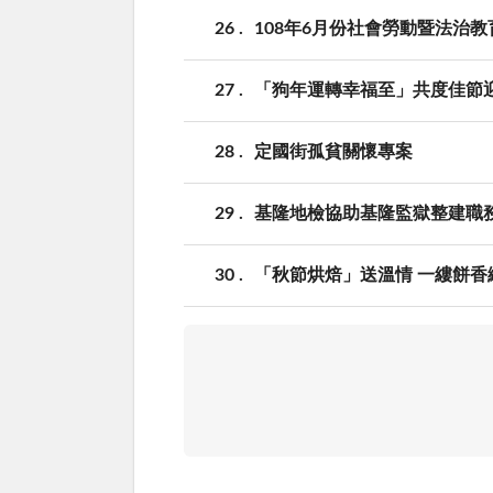
26
108年6月份社會勞動暨法治教
27
「狗年運轉幸福至」共度佳節
28
定國街孤貧關懷專案
29
基隆地檢協助基隆監獄整建職務
30
「秋節烘焙」送溫情 一縷餅香